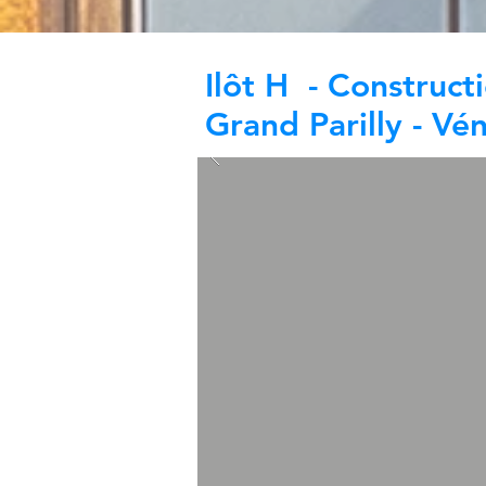
Ilôt H - Construct
Grand Parilly - Vén