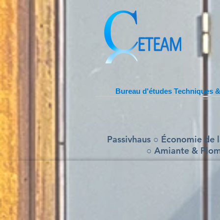
Bureau d'études Techniques &
Passivhaus ○ Économie de l
○ Amiante & Plom