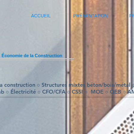
ACCUEIL
PRÉSENTATION
P
 Économie de la Construction
a construction ○ Structures mixtes béton/bois/métal 
b ○ Électricité ○ CFO/CFA ○ CSSI ○ MOE ○ QEB ○ 