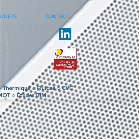
ROJETS
CONTACT
○ Thermique ○ Fluides ○ CVC
AMOT ○ Études BIM