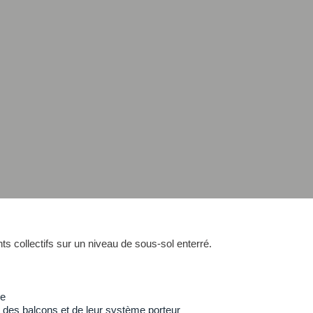
s collectifs sur un niveau de sous-sol enterré.
ne
 des balcons et de leur système porteur