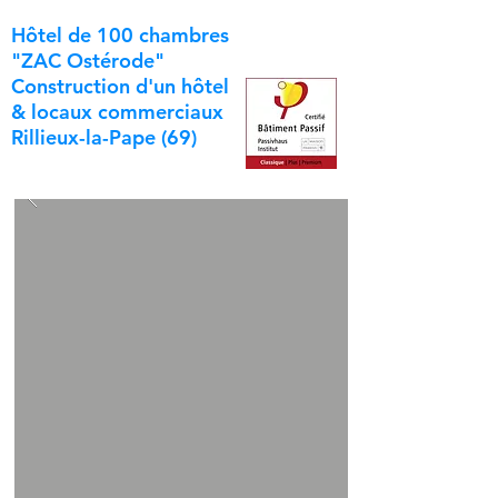
Hôtel de 100 chambres
"ZAC Ostérode"
Construction d'un hôtel
& locaux commerciaux
Rillieux-la-Pape (69)