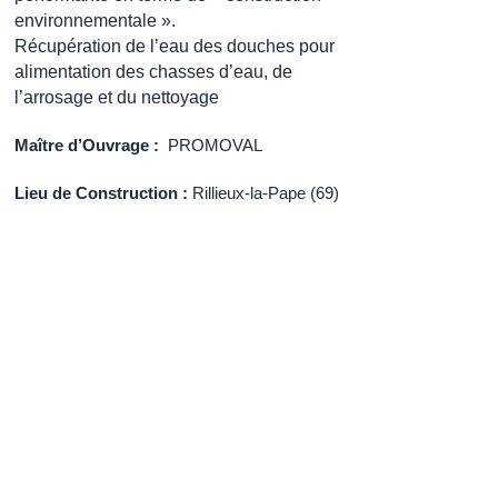
environnementale ».
Récupération de l’eau des douches pour
alimentation des chasses d’eau, de
l’arrosage et du nettoyage
Maître d’Ouvrage :
PROMOVAL
Li
eu de Construction :
Rillieux-la-Pape (69)
SU :
3 730 m²
EQUIPE MOE
Architecte :
Z Architectes
BET :
Ceteam
Missions Économie de la construction,
QEB, Thermique, Fluides, CSSI, CFO
CFA
RÉALISATION
Début des études : 2024
Phase APD