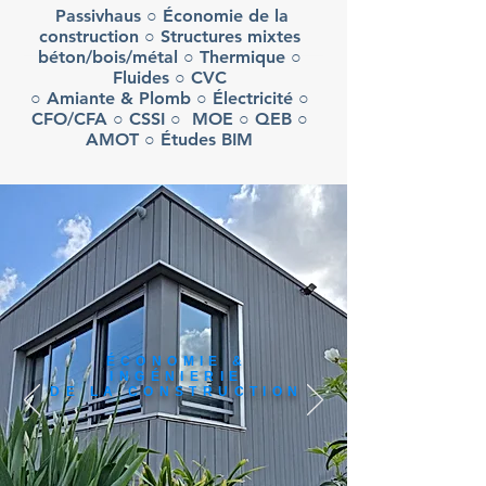
Passivhaus ○ Économie de la
construction ○ Structures mixtes
béton/bois/métal ○ Thermique ○
Fluides ○ CVC
○ Amiante & Plomb ○ Électricité ○
CFO/CFA ○ CSSI ○ MOE ○ QEB ○
AMOT ○ Études BIM
ÉCONOMIE &
INGÉNIERIE
DE LA CONSTRUCTION