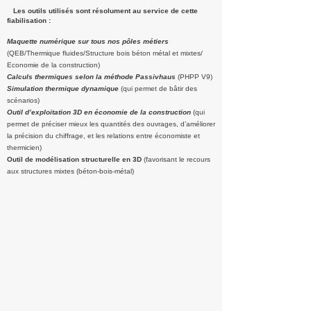
Les outils utilisés sont résolument au service de cette
fiabilisation :
Maquette numérique sur tous nos pôles métiers
(QEB/Thermique fluides/Structure bois béton métal et mixtes/
Economie de la construction)
Calculs thermiques selon la méthode Passivhaus
(PHPP V9)
Simulation thermique dynamique
(qui permet de bâtir des
scénarios)
Outil d’exploitation 3D en économie de la construction
(qui
permet de préciser mieux les quantités des ouvrages, d’améliorer
la précision du chiffrage, et les relations entre économiste et
thermicien)
Outil de modélisation structurelle en 3D
(favorisant le recours
aux structures mixtes (béton-bois-métal)