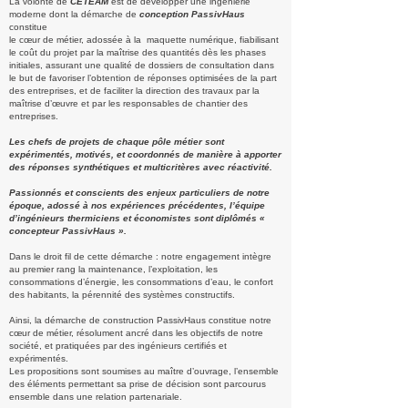
La volonté de
CETEAM
est de développer une ingénierie
moderne dont la démarche de
conception PassivHaus
constitue
le cœur de métier, adossée à la maquette numérique, fiabilisant
le coût du projet par la maîtrise des quantités dès les phases
initiales, assurant une qualité de dossiers de consultation dans
le but de favoriser l’obtention de réponses optimisées de la part
des entreprises, et de faciliter la direction des travaux par la
maîtrise d’œuvre et par les responsables de chantier des
entreprises.
Les chefs de projets de chaque pôle métier sont
expérimentés, motivés, et coordonnés de manière à apporter
des réponses synthétiques et multicritères avec réactivité.
Passionnés et conscients des enjeux particuliers de notre
époque, adossé à nos expériences précédentes, l’équipe
d’ingénieurs thermiciens et économistes sont diplômés «
concepteur PassivHaus ».
Dans le droit fil de cette démarche : notre engagement intègre
au premier rang la maintenance, l’exploitation, les
consommations d’énergie, les consommations d’eau, le confort
des habitants, la pérennité des systèmes constructifs.
Ainsi, la démarche de construction PassivHaus constitue notre
cœur de métier, résolument ancré dans les objectifs de notre
société, et pratiquées par des ingénieurs certifiés et
expérimentés.
Les propositions sont soumises au maître d’ouvrage, l’ensemble
des éléments permettant sa prise de décision sont parcourus
ensemble dans une relation partenariale.